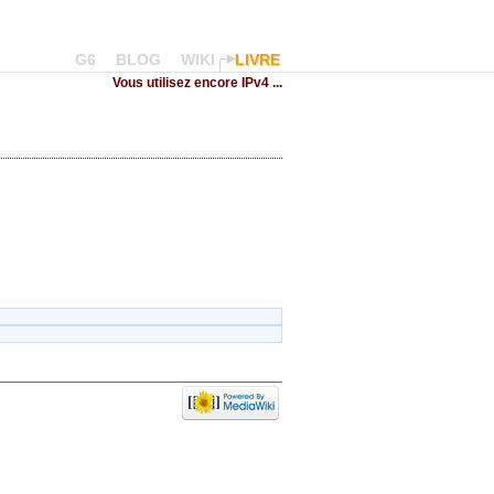
G6
BLOG
WIKI
LIVRE
Vous utilisez encore IPv4 ...