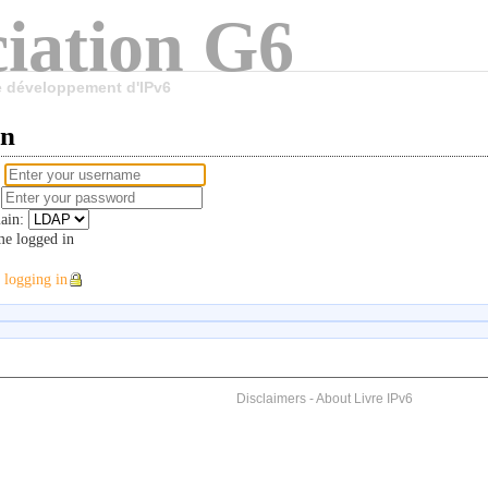
iation G6
le développement d'IPv6
in
e
d
ain:
e logged in
 logging in
Disclaimers
-
About Livre IPv6