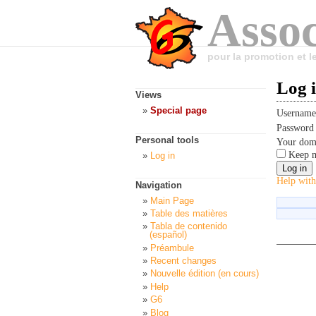
Assoc
pour la promotion et 
Log 
Views
Special page
Usernam
Passwor
Personal tools
Your dom
Keep m
Log in
Help with
Navigation
Main Page
Table des matières
Tabla de contenido
(español)
Préambule
Recent changes
Nouvelle édition (en cours)
Help
G6
Blog