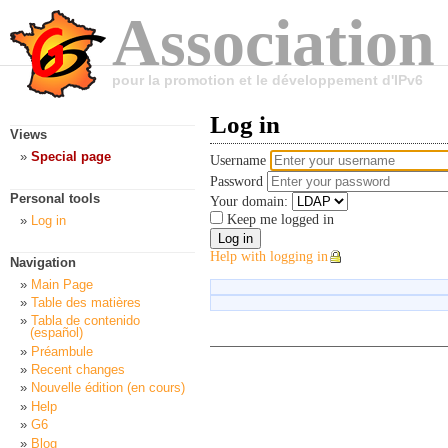
Association
pour la promotion et le développement d'IPv6
Log in
Views
Special page
Username
Password
Personal tools
Your domain:
Keep me logged in
Log in
Help with logging in
Navigation
Main Page
Table des matières
Tabla de contenido
(español)
Préambule
Recent changes
Nouvelle édition (en cours)
Help
G6
Blog