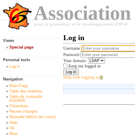
Association
pour la promotion et le développement d'IPv6
Log in
Views
Special page
Username
Password
Personal tools
Your domain:
Keep me logged in
Log in
Help with logging in
Navigation
Main Page
Table des matières
Tabla de contenido
(español)
Préambule
Recent changes
Nouvelle édition (en cours)
Help
G6
Blog