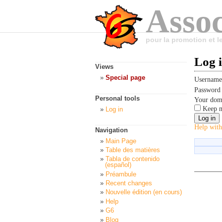
Assoc
pour la promotion et 
Log 
Views
Special page
Usernam
Passwor
Personal tools
Your dom
Keep m
Log in
Help with
Navigation
Main Page
Table des matières
Tabla de contenido
(español)
Préambule
Recent changes
Nouvelle édition (en cours)
Help
G6
Blog