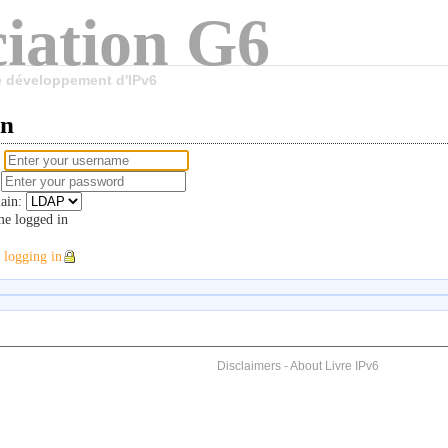
iation G6
le développement d'IPv6
in
e
d
ain:
e logged in
 logging in
Disclaimers
-
About Livre IPv6