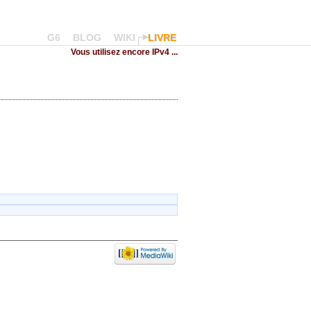
G6
BLOG
WIKI
LIVRE
Vous utilisez encore IPv4 ...