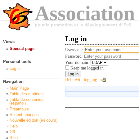
Association
pour la promotion et le développement d'IPv6
Log in
Views
Special page
Username
Password
Personal tools
Your domain:
Keep me logged in
Log in
Help with logging in
Navigation
Main Page
Table des matières
Tabla de contenido
(español)
Préambule
Recent changes
Nouvelle édition (en cours)
Help
G6
Blog