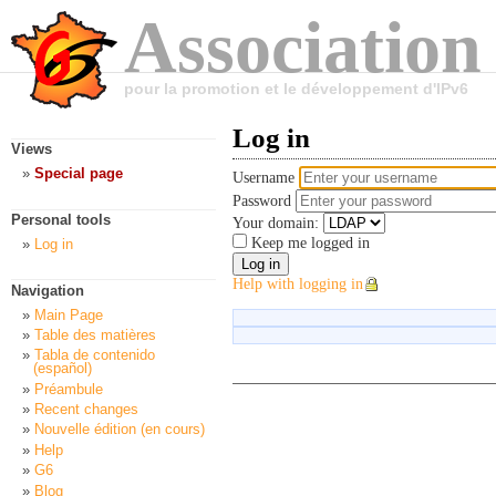
Association
pour la promotion et le développement d'IPv6
Log in
Views
Special page
Username
Password
Personal tools
Your domain:
Keep me logged in
Log in
Help with logging in
Navigation
Main Page
Table des matières
Tabla de contenido
(español)
Préambule
Recent changes
Nouvelle édition (en cours)
Help
G6
Blog