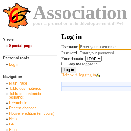
Association
pour la promotion et le développement d'IPv6
Log in
Views
Special page
Username
Password
Personal tools
Your domain:
Keep me logged in
Log in
Help with logging in
Navigation
Main Page
Table des matières
Tabla de contenido
(español)
Préambule
Recent changes
Nouvelle édition (en cours)
Help
G6
Blog