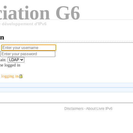
iation G6
le développement d'IPv6
in
e
d
ain:
e logged in
 logging in
Disclaimers
-
About Livre IPv6