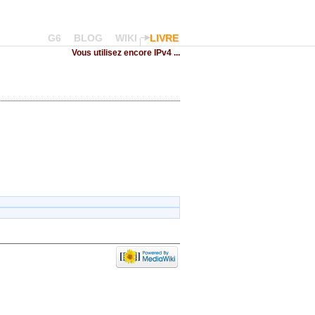
G6
BLOG
WIKI
LIVRE
Vous utilisez encore IPv4 ...