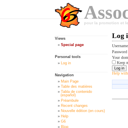
Assoc
pour la promotion et 
Log 
Views
Special page
Usernam
Passwor
Personal tools
Your dom
Keep m
Log in
Help with
Navigation
Main Page
Table des matières
Tabla de contenido
(español)
Préambule
Recent changes
Nouvelle édition (en cours)
Help
G6
Blog