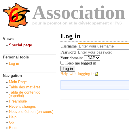
Association
pour la promotion et le développement d'IPv6
Log in
Views
Special page
Username
Password
Personal tools
Your domain:
Keep me logged in
Log in
Help with logging in
Navigation
Main Page
Table des matières
Tabla de contenido
(español)
Préambule
Recent changes
Nouvelle édition (en cours)
Help
G6
Blog