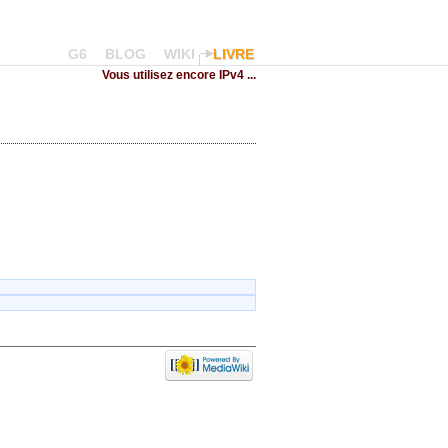
G6
BLOG
WIKI
LIVRE
Vous utilisez encore IPv4 ...