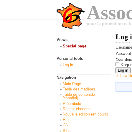
Assoc
pour la promotion et 
Log 
Views
Special page
Usernam
Passwor
Personal tools
Your dom
Keep m
Log in
Help with
Navigation
Main Page
Table des matières
Tabla de contenido
(español)
Préambule
Recent changes
Nouvelle édition (en cours)
Help
G6
Blog