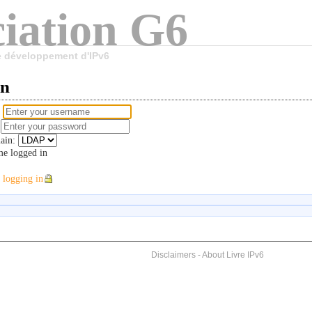
iation G6
le développement d'IPv6
in
e
d
ain:
e logged in
 logging in
Disclaimers
-
About Livre IPv6