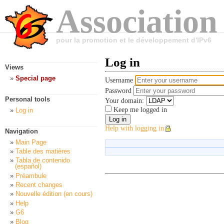
Association
pour la promotion et le développement d'IPv6
Log in
Views
Special page
Username
Password
Personal tools
Your domain:
Keep me logged in
Log in
Help with logging in
Navigation
Main Page
Table des matières
Tabla de contenido
(español)
Préambule
Recent changes
Nouvelle édition (en cours)
Help
G6
Blog