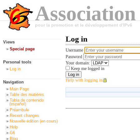
Association
pour la promotion et le développement d'IPv6
Log in
Views
Special page
Username
Password
Personal tools
Your domain:
Keep me logged in
Log in
Help with logging in
Navigation
Main Page
Table des matières
Tabla de contenido
(español)
Préambule
Recent changes
Nouvelle édition (en cours)
Help
G6
Blog