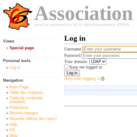
Association
pour la promotion et le développement d'IPv6
Log in
Views
Special page
Username
Password
Personal tools
Your domain:
Keep me logged in
Log in
Help with logging in
Navigation
Main Page
Table des matières
Tabla de contenido
(español)
Préambule
Recent changes
Nouvelle édition (en cours)
Help
G6
Blog