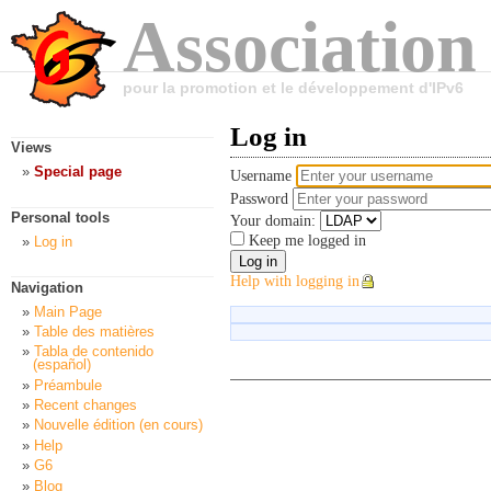
Association
pour la promotion et le développement d'IPv6
Log in
Views
Special page
Username
Password
Personal tools
Your domain:
Keep me logged in
Log in
Help with logging in
Navigation
Main Page
Table des matières
Tabla de contenido
(español)
Préambule
Recent changes
Nouvelle édition (en cours)
Help
G6
Blog