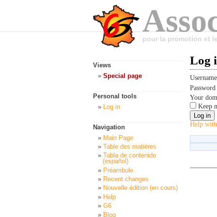
Assoc
pour la promotion et 
Log 
Views
Special page
Usernam
Passwor
Personal tools
Your dom
Keep m
Log in
Help with
Navigation
Main Page
Table des matières
Tabla de contenido
(español)
Préambule
Recent changes
Nouvelle édition (en cours)
Help
G6
Blog