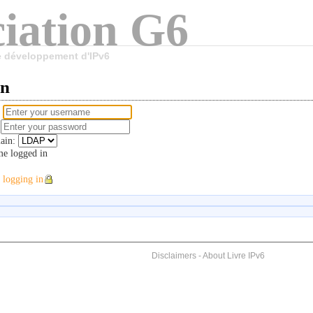
iation G6
le développement d'IPv6
in
e
d
ain:
e logged in
 logging in
Disclaimers
-
About Livre IPv6