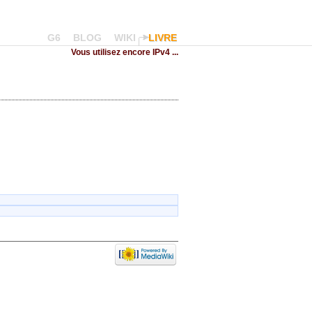
G6
BLOG
WIKI
LIVRE
Vous utilisez encore IPv4 ...