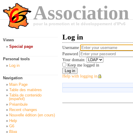
Association
pour la promotion et le développement d'IPv6
Log in
Views
Special page
Username
Password
Personal tools
Your domain:
Keep me logged in
Log in
Help with logging in
Navigation
Main Page
Table des matières
Tabla de contenido
(español)
Préambule
Recent changes
Nouvelle édition (en cours)
Help
G6
Blog