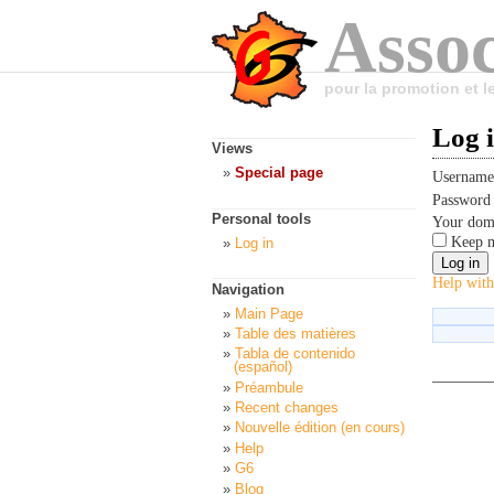
Assoc
pour la promotion et 
Log 
Views
Special page
Usernam
Passwor
Personal tools
Your dom
Keep m
Log in
Help with
Navigation
Main Page
Table des matières
Tabla de contenido
(español)
Préambule
Recent changes
Nouvelle édition (en cours)
Help
G6
Blog