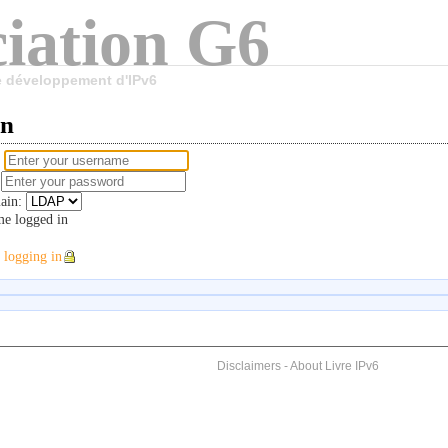
iation G6
le développement d'IPv6
in
e
d
ain:
e logged in
 logging in
Disclaimers
-
About Livre IPv6