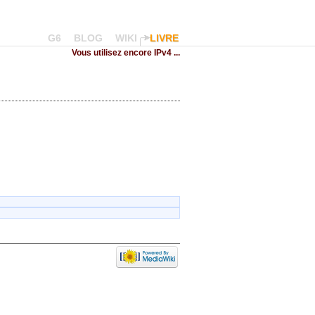
G6
BLOG
WIKI
LIVRE
Vous utilisez encore IPv4 ...