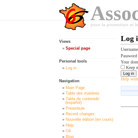
Assoc
pour la promotion et 
Log 
Views
Special page
Usernam
Passwor
Personal tools
Your dom
Keep m
Log in
Help with
Navigation
Main Page
Table des matières
Tabla de contenido
(español)
Préambule
Recent changes
Nouvelle édition (en cours)
Help
G6
Blog