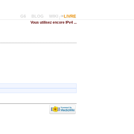
G6
BLOG
WIKI
LIVRE
Vous utilisez encore IPv4 ...