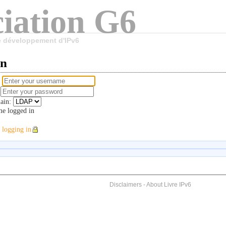
iation G6
le développement d'IPv6
in
e
d
ain:
e logged in
 logging in
Disclaimers
-
About Livre IPv6