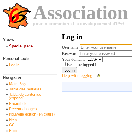
Association
pour la promotion et le développement d'IPv6
Log in
Views
Special page
Username
Password
Personal tools
Your domain:
Keep me logged in
Log in
Help with logging in
Navigation
Main Page
Table des matières
Tabla de contenido
(español)
Préambule
Recent changes
Nouvelle édition (en cours)
Help
G6
Blog