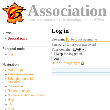
Association
pour la promotion et le développement d'IPv6
Log in
Views
Special page
Username
Password
Personal tools
Your domain:
Keep me logged in
Log in
Help with logging in
Navigation
Main Page
Table des matières
Tabla de contenido
(español)
Préambule
Recent changes
Nouvelle édition (en cours)
Help
G6
Blog