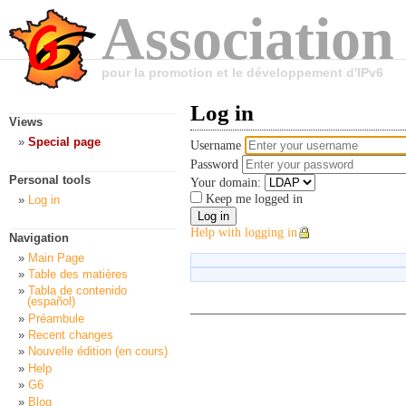
Association
pour la promotion et le développement d'IPv6
Log in
Views
Special page
Username
Password
Personal tools
Your domain:
Keep me logged in
Log in
Help with logging in
Navigation
Main Page
Table des matières
Tabla de contenido
(español)
Préambule
Recent changes
Nouvelle édition (en cours)
Help
G6
Blog