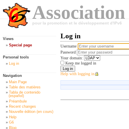
Association
pour la promotion et le développement d'IPv6
Log in
Views
Special page
Username
Password
Personal tools
Your domain:
Keep me logged in
Log in
Help with logging in
Navigation
Main Page
Table des matières
Tabla de contenido
(español)
Préambule
Recent changes
Nouvelle édition (en cours)
Help
G6
Blog