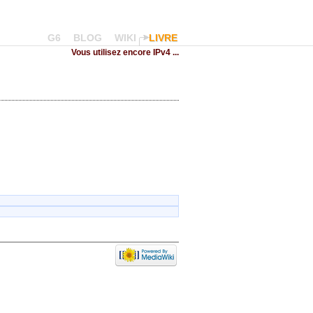
G6
BLOG
WIKI
LIVRE
Vous utilisez encore IPv4 ...