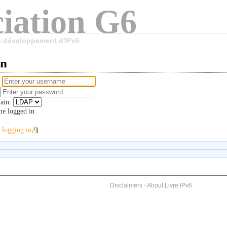
iation G6
le développement d'IPv6
in
e
d
ain:
e logged in
 logging in
Disclaimers
-
About Livre IPv6