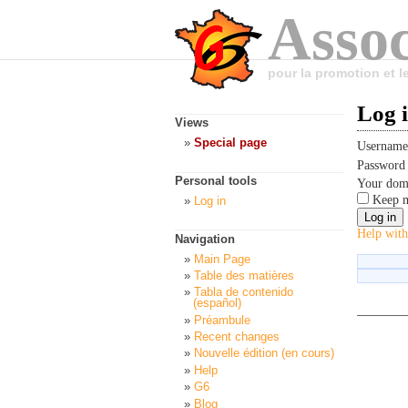
Assoc
pour la promotion et 
Log 
Views
Special page
Usernam
Passwor
Personal tools
Your dom
Keep m
Log in
Help with
Navigation
Main Page
Table des matières
Tabla de contenido
(español)
Préambule
Recent changes
Nouvelle édition (en cours)
Help
G6
Blog