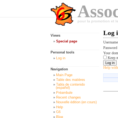
Assoc
pour la promotion et 
Log 
Views
Special page
Usernam
Passwor
Personal tools
Your dom
Keep m
Log in
Help with
Navigation
Main Page
Table des matières
Tabla de contenido
(español)
Préambule
Recent changes
Nouvelle édition (en cours)
Help
G6
Blog