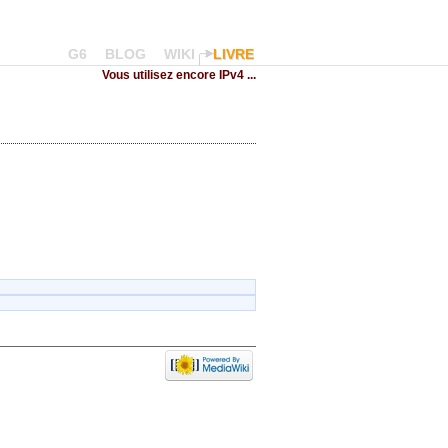
G6
BLOG
WIKI
LIVRE
Vous utilisez encore IPv4 ...