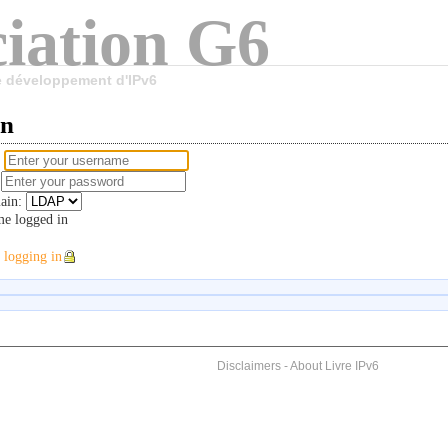
iation G6
le développement d'IPv6
in
e
d
ain:
e logged in
 logging in
Disclaimers
-
About Livre IPv6