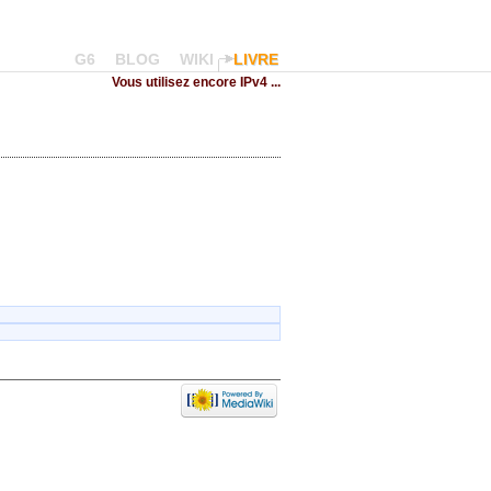
G6
BLOG
WIKI
LIVRE
Vous utilisez encore IPv4 ...