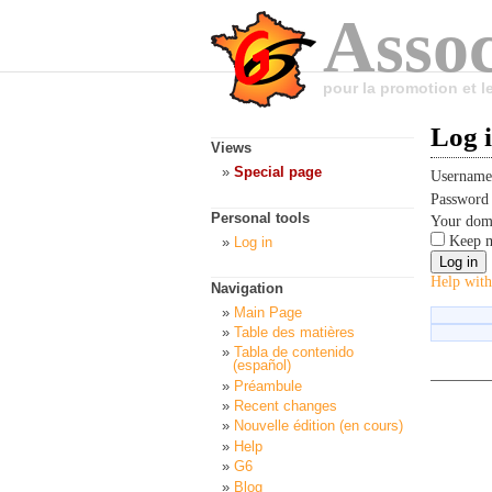
Assoc
pour la promotion et 
Log 
Views
Special page
Usernam
Passwor
Personal tools
Your dom
Keep m
Log in
Help with
Navigation
Main Page
Table des matières
Tabla de contenido
(español)
Préambule
Recent changes
Nouvelle édition (en cours)
Help
G6
Blog