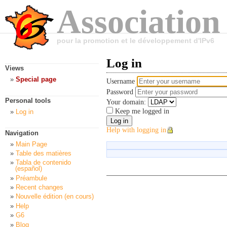
Association
pour la promotion et le développement d'IPv6
Log in
Views
Special page
Username
Password
Personal tools
Your domain:
Keep me logged in
Log in
Help with logging in
Navigation
Main Page
Table des matières
Tabla de contenido
(español)
Préambule
Recent changes
Nouvelle édition (en cours)
Help
G6
Blog