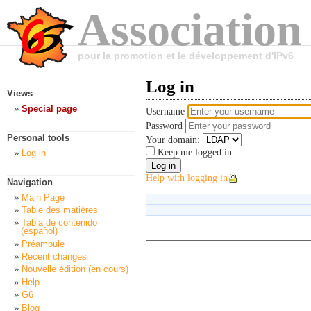
Association
pour la promotion et le développement d'IPv6
Log in
Views
Special page
Username
Password
Personal tools
Your domain:
Keep me logged in
Log in
Help with logging in
Navigation
Main Page
Table des matières
Tabla de contenido
(español)
Préambule
Recent changes
Nouvelle édition (en cours)
Help
G6
Blog