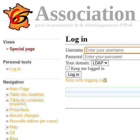
Association
pour la promotion et le développement d'IPv6
Log in
Views
Special page
Username
Password
Personal tools
Your domain:
Keep me logged in
Log in
Help with logging in
Navigation
Main Page
Table des matières
Tabla de contenido
(español)
Préambule
Recent changes
Nouvelle édition (en cours)
Help
G6
Blog