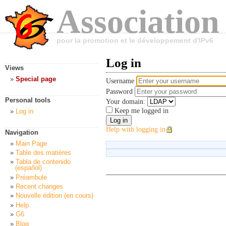
Association
pour la promotion et le développement d'IPv6
Log in
Views
Special page
Username
Password
Personal tools
Your domain:
Keep me logged in
Log in
Help with logging in
Navigation
Main Page
Table des matières
Tabla de contenido
(español)
Préambule
Recent changes
Nouvelle édition (en cours)
Help
G6
Blog