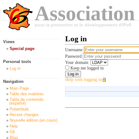
Association
pour la promotion et le développement d'IPv6
Log in
Views
Special page
Username
Password
Personal tools
Your domain:
Keep me logged in
Log in
Help with logging in
Navigation
Main Page
Table des matières
Tabla de contenido
(español)
Préambule
Recent changes
Nouvelle édition (en cours)
Help
G6
Blog