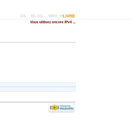
G6
BLOG
WIKI
LIVRE
Vous utilisez encore IPv4 ...