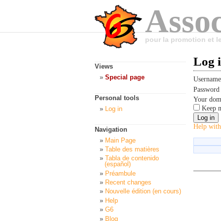
Assoc
pour la promotion et 
Log 
Views
Special page
Usernam
Passwor
Personal tools
Your dom
Keep m
Log in
Help with
Navigation
Main Page
Table des matières
Tabla de contenido
(español)
Préambule
Recent changes
Nouvelle édition (en cours)
Help
G6
Blog