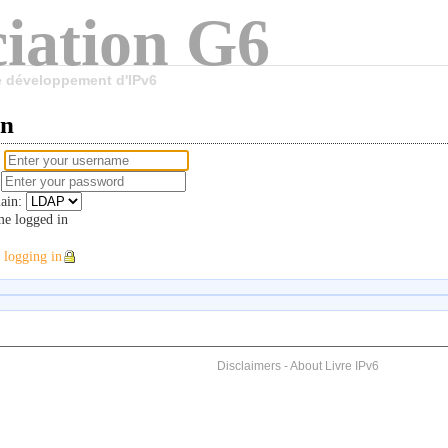
iation G6
le développement d'IPv6
in
e
d
ain:
e logged in
 logging in
Disclaimers
-
About Livre IPv6