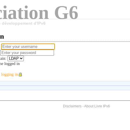
iation G6
le développement d'IPv6
in
e
d
ain:
e logged in
 logging in
Disclaimers
-
About Livre IPv6