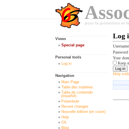
Assoc
pour la promotion et 
Log 
Views
Special page
Usernam
Passwor
Personal tools
Your dom
Keep m
Log in
Help with
Navigation
Main Page
Table des matières
Tabla de contenido
(español)
Préambule
Recent changes
Nouvelle édition (en cours)
Help
G6
Blog