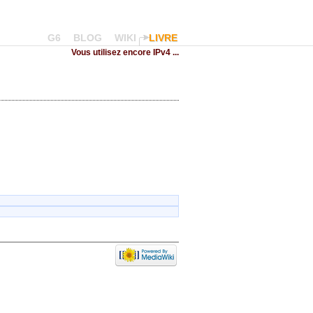
G6
BLOG
WIKI
LIVRE
Vous utilisez encore IPv4 ...