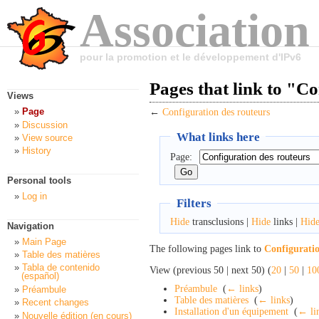
Association
pour la promotion et le développement d'IPv6
Pages that link to "C
Views
Page
←
Configuration des routeurs
Discussion
What links here
View source
History
Page:
Personal tools
Log in
Filters
Hide
transclusions |
Hide
links |
Hid
Navigation
Main Page
The following pages link to
Configuratio
Table des matières
Tabla de contenido
View (previous 50 | next 50) (
20
|
50
|
10
(español)
Préambule
‎
(
← links
)
Préambule
Table des matières
‎
(
← links
)
Recent changes
Installation d'un équipement
‎
(
← li
Nouvelle édition (en cours)