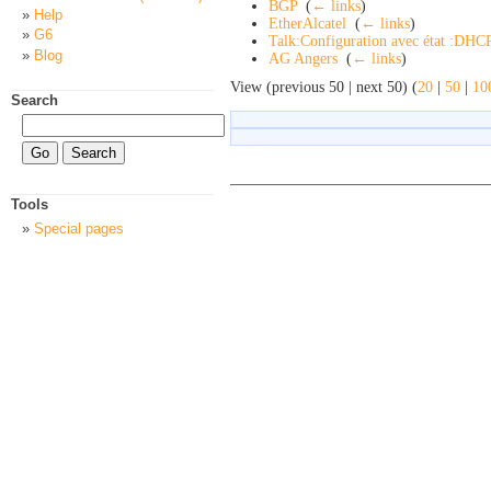
BGP
‎
(
← links
)
Help
EtherAlcatel
‎
(
← links
)
G6
Talk:Configuration avec état :DHC
Blog
AG Angers
‎
(
← links
)
View (previous 50 | next 50) (
20
|
50
|
10
Search
Tools
Special pages