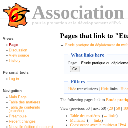
Association
pour la promotion et le développement d'IPv6
Pages that link to "E
Views
Page
←
Etude pratique du déploiement du mult
Discussion
What links here
View source
History
Page:
Personal tools
Log in
Filters
Hide
transclusions |
Hide
links |
Hid
Navigation
Main Page
The following pages link to
Etude prati
Table des matières
Tabla de contenido
View (previous 50 | next 50) (
20
|
50
|
10
(español)
Table des matières
‎
(
← links
)
Préambule
Multicast
‎
(
← links
)
Recent changes
Coexistence avec le multicast IPv4
Nouvelle édition (en cours)