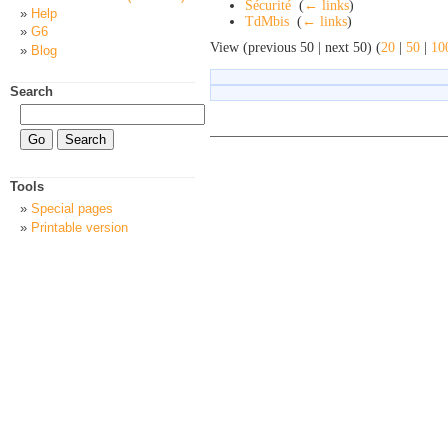
Sécurité
‎
(
← links
)
Help
TdMbis
‎
(
← links
)
G6
View (previous 50 | next 50) (
20
|
50
|
10
Blog
Search
Tools
Special pages
Printable version