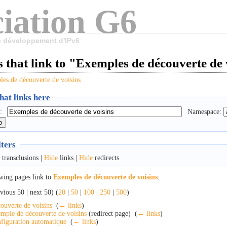
iation G6
le développement d'IPv6
 that link to "Exemples de découverte de 
es de découverte de voisins
at links here
:
Namespace:
lters
transclusions |
Hide
links |
Hide
redirects
wing pages link to
Exemples de découverte de voisins
:
vious 50 | next 50) (
20
|
50
|
100
|
250
|
500
)
ouverte de voisins
‎
(
← links
)
mple de découverte de voisins
(redirect page) ‎
(
← links
)
figuration automatique
‎
(
← links
)