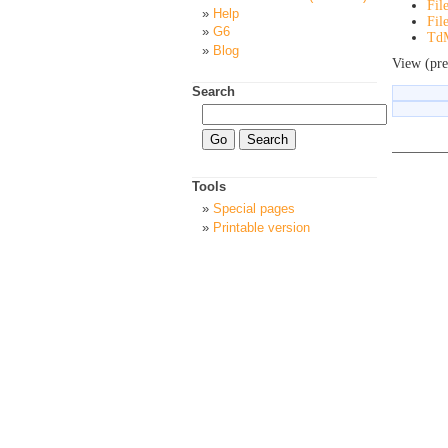
Fil
Help
Fil
G6
Td
Blog
View (pre
Search
Tools
Special pages
Printable version