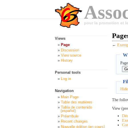
Assoc
pour la promotion et 
Pages
Views
Page
←
Exempl
Discussion
Wh
View source
History
Page
Personal tools
Log in
Fi
Hide
Navigation
Main Page
The follo
Table des matières
Tabla de contenido
View (pre
(español)
Déc
Préambule
Exe
Recent changes
Con
Nouvelle édition (en cours)