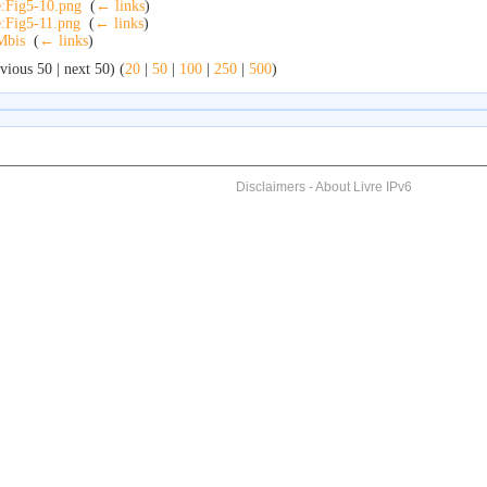
e:Fig5-10.png
‎
(
← links
)
e:Fig5-11.png
‎
(
← links
)
Mbis
‎
(
← links
)
vious 50 | next 50) (
20
|
50
|
100
|
250
|
500
)
Disclaimers
-
About Livre IPv6