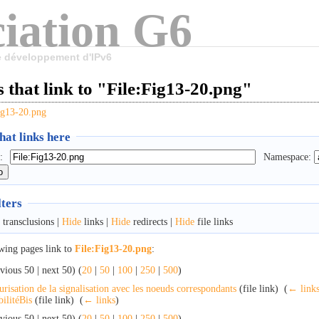
iation G6
le développement d'IPv6
 that link to "File:Fig13-20.png"
ig13-20.png
at links here
:
Namespace:
lters
transclusions |
Hide
links |
Hide
redirects |
Hide
file links
wing pages link to
File:Fig13-20.png
:
vious 50 | next 50) (
20
|
50
|
100
|
250
|
500
)
urisation de la signalisation avec les noeuds correspondants
(file link) ‎
(
← link
ilitéBis
(file link) ‎
(
← links
)
vious 50 | next 50) (
20
|
50
|
100
|
250
|
500
)