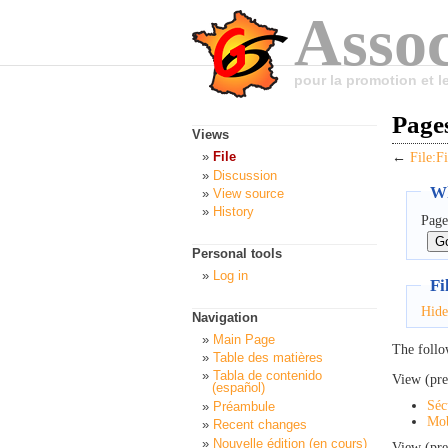
Assoc
pour la promotion et 
Pages
Views
File
←
File:F
Discussion
Wh
View source
History
Page
Personal tools
Log in
Fi
Hide
Navigation
Main Page
The follo
Table des matières
Tabla de contenido
View (pre
(español)
Séc
Préambule
Mob
Recent changes
Nouvelle édition (en cours)
View (pre