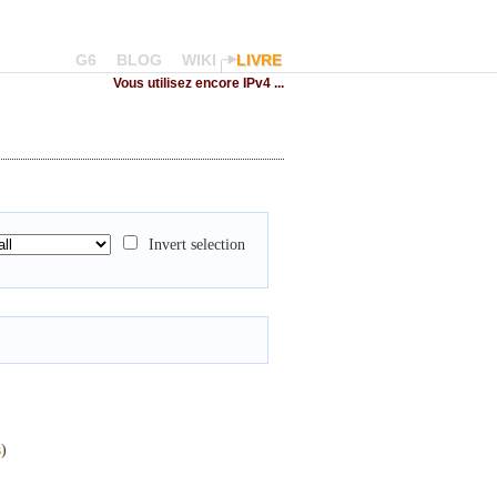
G6
BLOG
WIKI
LIVRE
Vous utilisez encore IPv4 ...
Invert selection
s
)