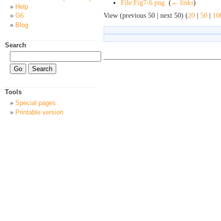
File:Fig7-6.png
‎
(
← links
)
Help
View (previous 50 | next 50) (
20
|
50
|
10
G6
Blog
Search
Tools
Special pages
Printable version