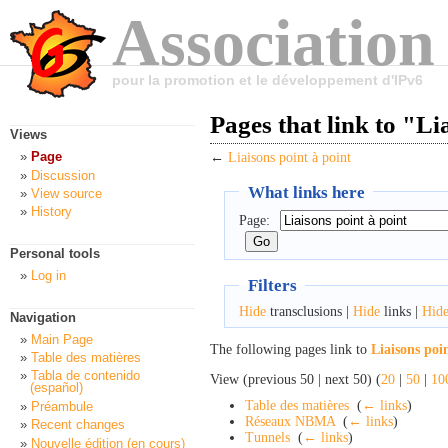
Association
pour la promotion et le développement d'IPv6
Pages that link to "Li
Views
Page
←
Liaisons point à point
Discussion
What links here
View source
History
Page:
Personal tools
Log in
Filters
Hide
transclusions |
Hide
links |
Hid
Navigation
Main Page
The following pages link to
Liaisons poi
Table des matières
Tabla de contenido
View (previous 50 | next 50) (
20
|
50
|
10
(español)
Table des matières
‎
(
← links
)
Préambule
Réseaux NBMA
‎
(
← links
)
Recent changes
Tunnels
‎
(
← links
)
Nouvelle édition (en cours)