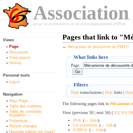
Association
pour la promotion et le développement d'IPv6
Pages that link to "
Views
Page
←
Mécanisme de découverte du PMTU
Discussion
What links here
View source
History
Page:
Personal tools
Log in
Filters
Hide
transclusions |
Hide
links |
Hid
Navigation
Main Page
The following pages link to
Mécanisme 
Table des matières
Tabla de contenido
View (previous 50 | next 50) (
20
|
50
|
10
(español)
IPv6
‎
(
← links
)
Préambule
Les extensions
‎
(
← links
)
Recent changes
ICMPv6
‎
(
← links
)
Nouvelle édition (en cours)