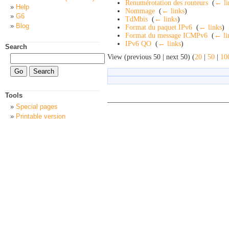
Renumérotation des routeurs
‎
(
← li
Help
Nommage
‎
(
← links
)
G6
TdMbis
‎
(
← links
)
Blog
Format du paquet IPv6
‎
(
← links
)
Format du message ICMPv6
‎
(
← li
IPv6 QO
‎
(
← links
)
Search
View (previous 50 | next 50) (
20
|
50
|
10
Tools
Special pages
Printable version