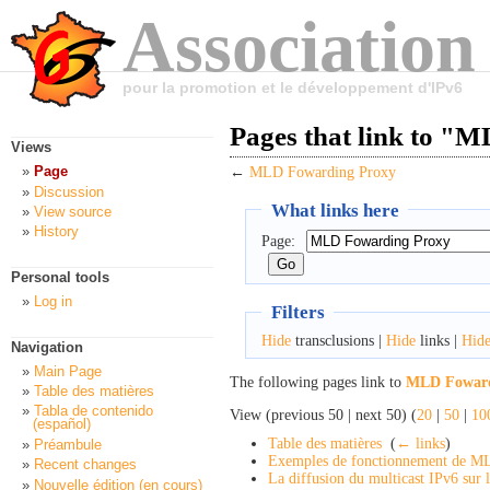
Association
pour la promotion et le développement d'IPv6
Pages that link to "
Views
Page
←
MLD Fowarding Proxy
Discussion
What links here
View source
History
Page:
Personal tools
Log in
Filters
Hide
transclusions |
Hide
links |
Hid
Navigation
Main Page
The following pages link to
MLD Foward
Table des matières
Tabla de contenido
View (previous 50 | next 50) (
20
|
50
|
10
(español)
Table des matières
‎
(
← links
)
Préambule
Exemples de fonctionnement de 
Recent changes
La diffusion du multicast IPv6 sur l
Nouvelle édition (en cours)