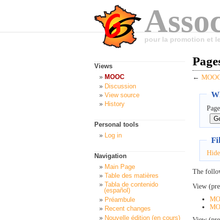
Assoc
pour la promotion et 
Page
Views
MOOC
←
MOOC:
Discussion
Wh
View source
History
Page
Personal tools
Log in
Fi
Hide
Navigation
Main Page
The follo
Table des matières
Tabla de contenido
View (pre
(español)
MO
Préambule
MOO
Recent changes
Nouvelle édition (en cours)
View (pre