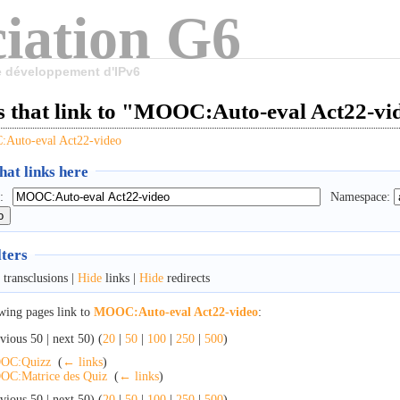
iation G6
le développement d'IPv6
s that link to "MOOC:Auto-eval Act22-vi
Auto-eval Act22-video
at links here
:
Namespace:
lters
transclusions |
Hide
links |
Hide
redirects
wing pages link to
MOOC:Auto-eval Act22-video
:
vious 50 | next 50) (
20
|
50
|
100
|
250
|
500
)
OC:Quizz
‎
(
← links
)
C:Matrice des Quiz
‎
(
← links
)
vious 50 | next 50) (
20
|
50
|
100
|
250
|
500
)