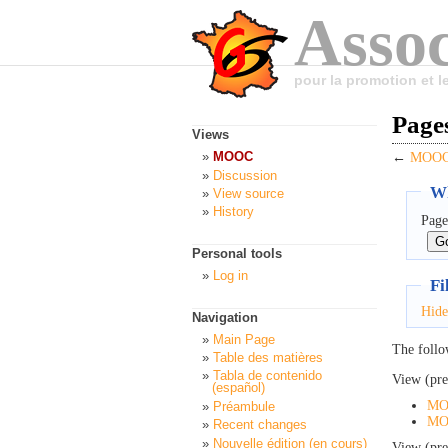
Assoc
pour la promotion et 
Page
Views
MOOC
←
MOOC:
Discussion
Wh
View source
History
Page
Personal tools
Log in
Fi
Hide
Navigation
Main Page
The follo
Table des matières
Tabla de contenido
View (pre
(español)
MO
Préambule
MOO
Recent changes
Nouvelle édition (en cours)
View (pre