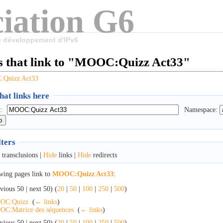
iation G6
le développement d'IPv6
s that link to "MOOC:Quizz Act33"
Quizz Act33
at links here
:
Namespace:
lters
transclusions |
Hide
links |
Hide
redirects
wing pages link to
MOOC:Quizz Act33
:
vious 50 | next 50) (
20
|
50
|
100
|
250
|
500
)
OC:Quizz
‎
(
← links
)
C:Matrice des séquences
‎
(
← links
)
vious 50 | next 50) (
20
|
50
|
100
|
250
|
500
)