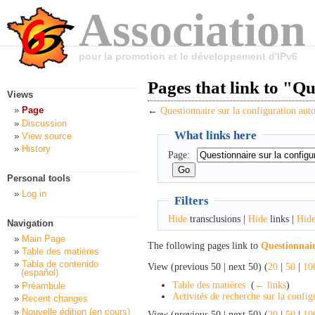
Association
pour la promotion et le développement d'IPv6
Pages that link to "Q
Views
Page
←
Questionnaire sur la configuration aut
Discussion
What links here
View source
History
Page:
Personal tools
Log in
Filters
Hide
transclusions |
Hide
links |
Hid
Navigation
Main Page
The following pages link to
Questionnair
Table des matières
Tabla de contenido
View (previous 50 | next 50) (
20
|
50
|
10
(español)
Table des matières
‎
(
← links
)
Préambule
Activités de recherche sur la confi
Recent changes
Nouvelle édition (en cours)
View (previous 50 | next 50) (
20
|
50
|
10