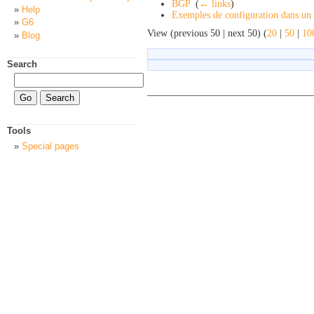
BGP
‎
(
← links
)
Help
Exemples de configuration dans un 
G6
View (previous 50 | next 50) (
20
|
50
|
10
Blog
Search
Tools
Special pages