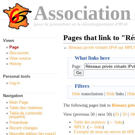
Association
pour la promotion et le développement d'IPv6
Pages that link to "R
Views
Page
←
Réseaux privés virtuels IPv6 sur MPL
Discussion
What links here
View source
History
Page:
Personal tools
Log in
Filters
Hide
transclusions |
Hide
links |
Hid
Navigation
Main Page
The following pages link to
Réseaux priv
Table des matières
Tabla de contenido
View (previous 50 | next 50) (
20
|
50
|
10
(español)
Table des matières
‎
(
← links
)
Préambule
MPLS
‎
(
← links
)
Recent changes
Exemple de mise en oeuvre de 6PE
Nouvelle édition (en cours)