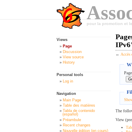
Assoc
pour la promotion et 
Pages
Views
IPv6
Page
Discussion
←
Accès d
View source
History
Wh
Page
Personal tools
Log in
Fi
Navigation
Sho
Main Page
Table des matières
Tabla de contenido
The follo
(español)
View (pre
Préambule
Recent changes
Tab
Nouvelle édition (en cours)