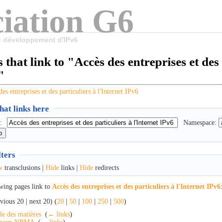
iation G6
le développement d'IPv6
 that link to "Accès des entreprises et des 
"
es entreprises et des particuliers à l'Internet IPv6
at links here
:
Namespace:
lters
w
transclusions |
Hide
links |
Hide
redirects
wing pages link to
Accès des entreprises et des particuliers à l'Internet IPv6
vious 20 | next 20) (
20
|
50
|
100
|
250
|
500
)
le des matières
‎
(
← links
)