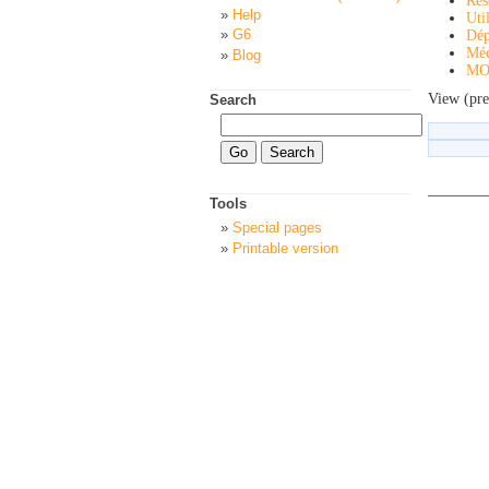
Ré
Help
Uti
G6
Dép
Méc
Blog
MO
View (pre
Search
Tools
Special pages
Printable version