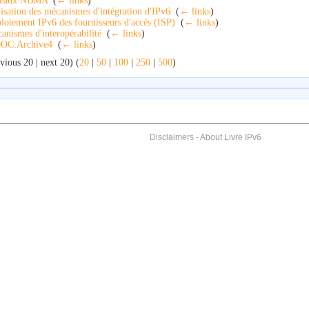
seaux NBMA
‎
(
← links
)
lisation des mécanismes d'intégration d'IPv6
‎
(
← links
)
loiement IPv6 des fournisseurs d'accès (ISP)
‎
(
← links
)
anismes d'interopérabilité
‎
(
← links
)
OC:Archive4
‎
(
← links
)
vious 20 | next 20) (
20
|
50
|
100
|
250
|
500
)
Disclaimers
-
About Livre IPv6