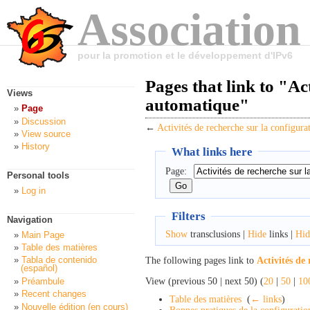
Association
pour la promotion et le développement d'IPv6
Pages that link to "Ac
Views
automatique"
Page
Discussion
←
Activités de recherche sur la configur
View source
History
What links here
Page:
Personal tools
Log in
Filters
Navigation
Show
transclusions |
Hide
links |
Hid
Main Page
Table des matières
Tabla de contenido
The following pages link to
Activités de
(español)
View (previous 50 | next 50) (
20
|
50
|
10
Préambule
Recent changes
Table des matières
‎
(
← links
)
Nouvelle édition (en cours)