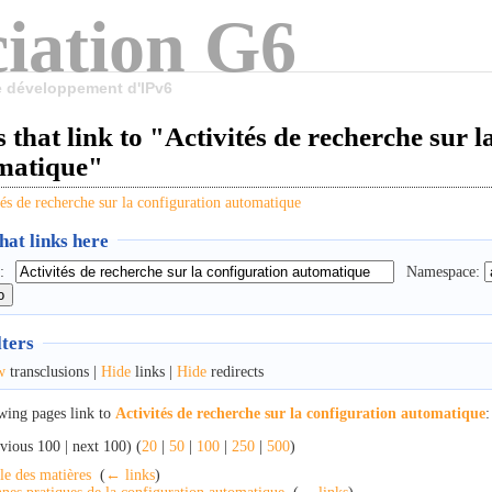
iation G6
le développement d'IPv6
 that link to "Activités de recherche sur l
matique"
tés de recherche sur la configuration automatique
at links here
:
Namespace:
lters
w
transclusions |
Hide
links |
Hide
redirects
wing pages link to
Activités de recherche sur la configuration automatique
:
vious 100 | next 100) (
20
|
50
|
100
|
250
|
500
)
le des matières
‎
(
← links
)