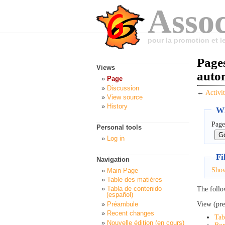
Assoc
pour la promotion et 
Pages
Views
auto
Page
Discussion
←
Activi
View source
History
Wh
Page
Personal tools
Log in
Fi
Navigation
Sho
Main Page
Table des matières
Tabla de contenido
The follo
(español)
View (pre
Préambule
Recent changes
Tab
Nouvelle édition (en cours)