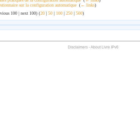
nes pratiques de la configuration automatique
‎
(
← links
)
stionnaire sur la configuration automatique
‎
(
← links
)
vious 100 | next 100) (
20
|
50
|
100
|
250
|
500
)
Disclaimers
-
About Livre IPv6