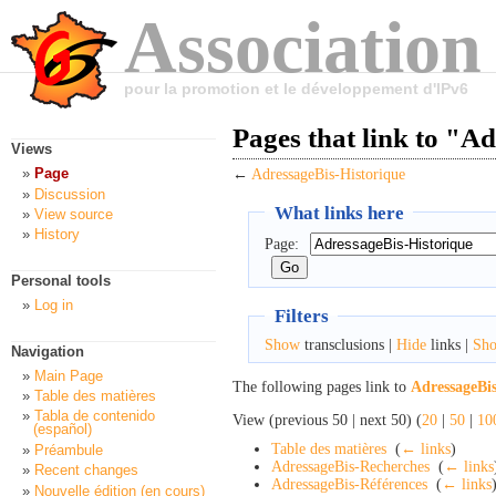
Association
pour la promotion et le développement d'IPv6
Pages that link to "A
Views
Page
←
AdressageBis-Historique
Discussion
What links here
View source
History
Page:
Personal tools
Log in
Filters
Show
transclusions |
Hide
links |
Sh
Navigation
Main Page
The following pages link to
AdressageBis
Table des matières
Tabla de contenido
View (previous 50 | next 50) (
20
|
50
|
10
(español)
Table des matières
‎
(
← links
)
Préambule
AdressageBis-Recherches
‎
(
← links
Recent changes
AdressageBis-Références
‎
(
← links
Nouvelle édition (en cours)