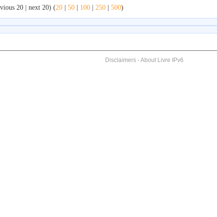
vious 20 | next 20) (
20
|
50
|
100
|
250
|
500
)
Disclaimers
-
About Livre IPv6