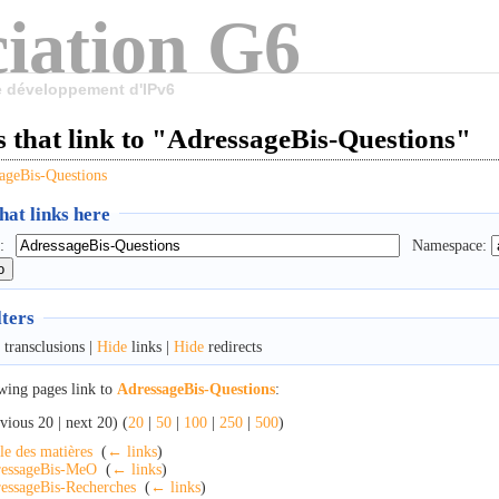
iation G6
le développement d'IPv6
 that link to "AdressageBis-Questions"
ageBis-Questions
at links here
:
Namespace:
lters
transclusions |
Hide
links |
Hide
redirects
wing pages link to
AdressageBis-Questions
:
vious 20 | next 20) (
20
|
50
|
100
|
250
|
500
)
le des matières
‎
(
← links
)
essageBis-MeO
‎
(
← links
)
essageBis-Recherches
‎
(
← links
)