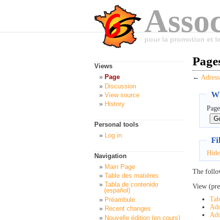
Assoc
pour la promotion et 
Pages
Views
Page
←
Adress
Discussion
Wh
View source
History
Page
Personal tools
Log in
Fi
Hide
Navigation
Main Page
The follo
Table des matières
Tabla de contenido
View (pre
(español)
Tab
Préambule
Adr
Recent changes
Adr
Nouvelle édition (en cours)