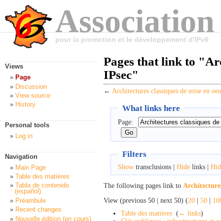
Association
pour la promotion et le développement d'IPv6
Pages that link to "Ar
Views
IPsec"
Page
Discussion
←
Architectures classiques de mise en oe
View source
History
What links here
Page:
Personal tools
Log in
Filters
Navigation
Show
transclusions |
Hide
links |
Hid
Main Page
Table des matières
Tabla de contenido
The following pages link to
Architecture
(español)
View (previous 50 | next 50) (
20
|
50
|
10
Préambule
Recent changes
Table des matières
‎
(
← links
)
Nouvelle édition (en cours)