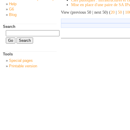
Clés publiques : infrastructures et ce
Help
Mise en place d'une paire de SA IP
G6
View (previous 50 | next 50) (
20
|
50
|
10
Blog
Search
Tools
Special pages
Printable version