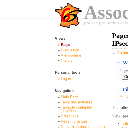
Assoc
pour la promotion et 
Pages
Views
IPse
Page
Discussion
←
Archit
View source
History
Wh
Page
Personal tools
Log in
Fi
Navigation
Sho
Main Page
Table des matières
Tabla de contenido
The follo
(español)
View (pre
Préambule
Recent changes
Tab
Nouvelle édition (en cours)