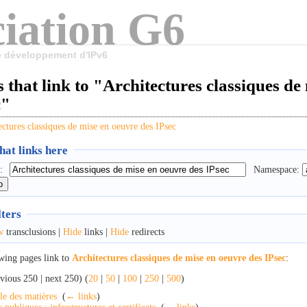
iation G6
le développement d'IPv6
 that link to "Architectures classiques de
c"
ectures classiques de mise en oeuvre des IPsec
at links here
:
Namespace:
lters
w
transclusions |
Hide
links |
Hide
redirects
wing pages link to
Architectures classiques de mise en oeuvre des IPsec
:
vious 250 | next 250) (
20
|
50
|
100
|
250
|
500
)
le des matières
‎
(
← links
)