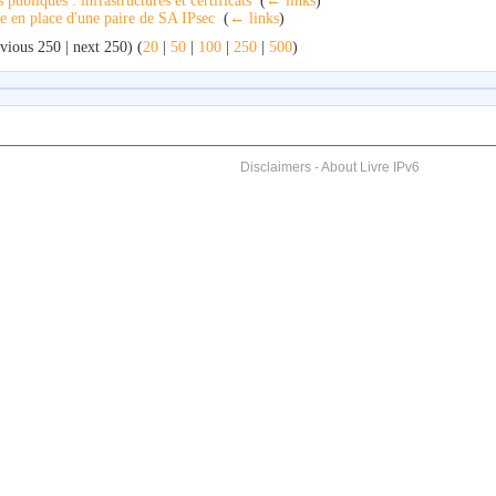
s publiques : infrastructures et certificats
‎
(
← links
)
e en place d'une paire de SA IPsec
‎
(
← links
)
vious 250 | next 250) (
20
|
50
|
100
|
250
|
500
)
Disclaimers
-
About Livre IPv6